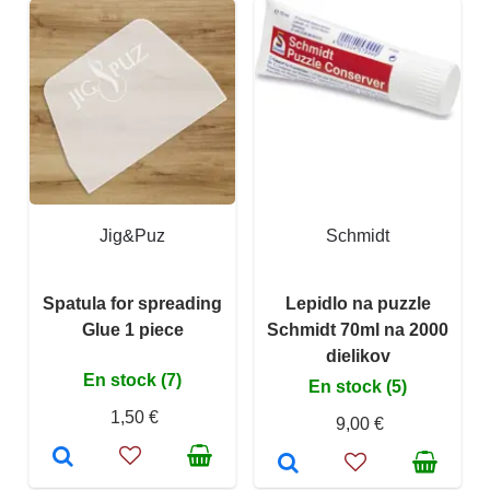
Jig&Puz
Schmidt
Spatula for spreading
Lepidlo na puzzle
Glue 1 piece
Schmidt 70ml na 2000
dielikov
En stock (7)
En stock (5)
1,50 €
9,00 €