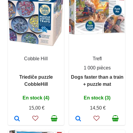
Cobble Hill
Trefl
1 000 pièces
Triediče puzzle
Dogs faster than a train
CobbleHill
+ puzzle mat
En stock (4)
En stock (3)
15,00 €
14,50 €