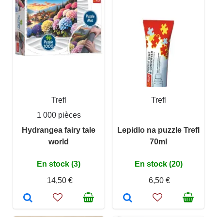
Trefl
Trefl
1 000 pièces
Hydrangea fairy tale
Lepidlo na puzzle Trefl
world
70ml
En stock (3)
En stock (20)
14,50 €
6,50 €