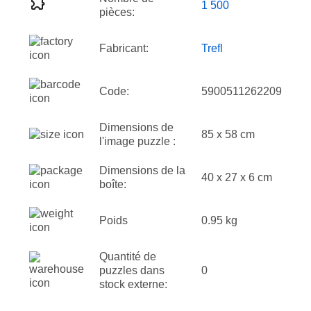
1 500
pièces:
Fabricant:
Trefl
Code:
5900511262209
Dimensions de
85 x 58 cm
l'image puzzle :
Dimensions de la
40 x 27 x 6 cm
boîte:
Poids
0.95 kg
Quantité de
puzzles dans
0
stock externe: