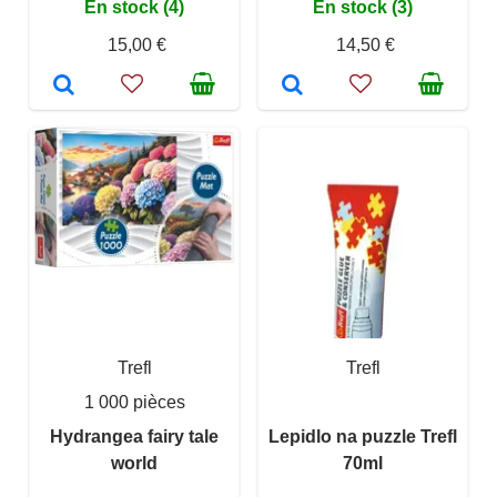
En stock (4)
En stock (3)
15,00 €
14,50 €
Trefl
Trefl
1 000 pièces
Hydrangea fairy tale
Lepidlo na puzzle Trefl
world
70ml