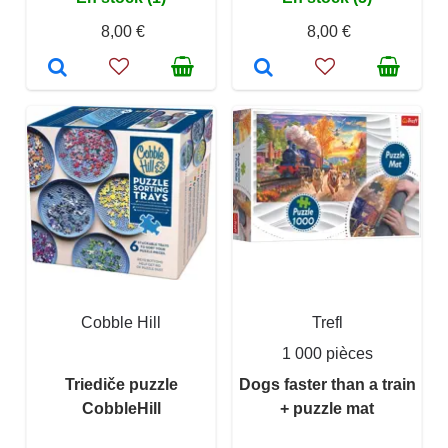
8,00 €
8,00 €
Cobble Hill
Trefl
1 000 pièces
Triediče puzzle
Dogs faster than a train
CobbleHill
+ puzzle mat