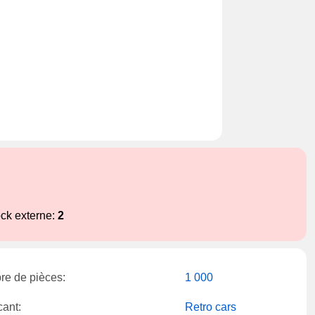
ock externe:
2
e de pièces:
1 000
cant:
Retro cars