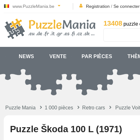
www.PuzzleMania.be
Registration
/
Se connecter
13408
puzzle 
NEWS
VENTE
PAR PIÈCES
THÈ
Puzzle Mania
1 000 pièces
Retro cars
Puzzle Voit
Puzzle Škoda 100 L (1971)