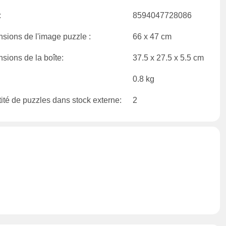
:
8594047728086
sions de l'image puzzle :
66 x 47 cm
sions de la boîte:
37.5 x 27.5 x 5.5 cm
0.8 kg
ité de puzzles dans stock externe:
2