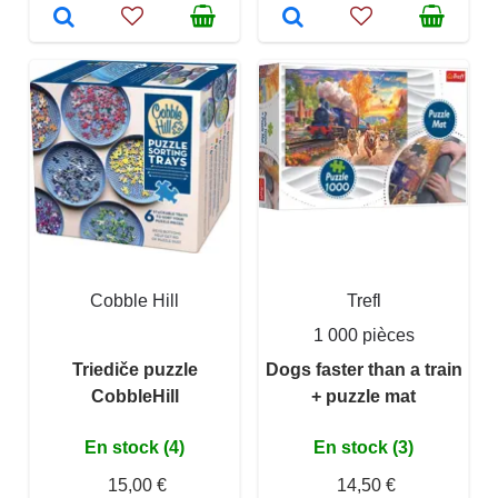
Cobble Hill
Trefl
1 000 pièces
Triediče puzzle
Dogs faster than a train
CobbleHill
+ puzzle mat
En stock (4)
En stock (3)
15,00 €
14,50 €