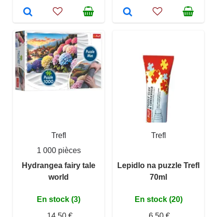
Trefl
Trefl
1 000 pièces
Hydrangea fairy tale
Lepidlo na puzzle Trefl
world
70ml
En stock (3)
En stock (20)
14,50 €
6,50 €