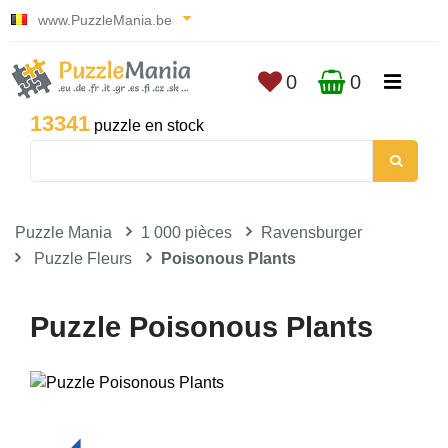
www.PuzzleMania.be
0
0
13341
puzzle en stock
Puzzle Mania
1 000 pièces
Ravensburger
Puzzle Fleurs
Poisonous Plants
Puzzle Poisonous Plants