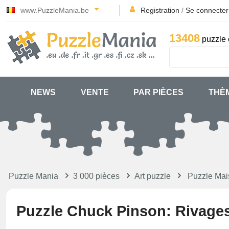
www.PuzzleMania.be
Registration
/
Se connecter
13408
puzzle 
NEWS
VENTE
PAR PIÈCES
THÈ
Puzzle Mania
3 000 pièces
Art puzzle
Puzzle Ma
Puzzle Chuck Pinson: Rivage