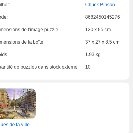
thor:
Chuck Pinson
ode:
8682450145276
mensions de l'image puzzle :
120 x 85 cm
mensions de la boîte:
37 x 27 x 8.5 cm
ids
1.93 kg
antité de puzzles dans stock externe:
10
ues de la ville