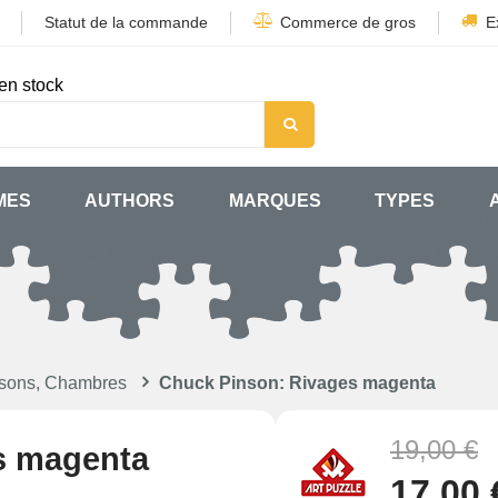
Statut de la commande
Commerce de gros
E
en stock
MES
AUTHORS
MARQUES
TYPES
isons, Chambres
Chuck Pinson: Rivages magenta
19,00 €
s magenta
17,00 