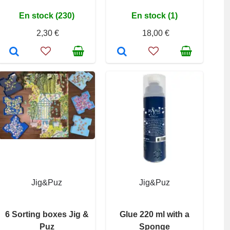
En stock (230)
En stock (1)
2,30 €
18,00 €
Jig&Puz
Jig&Puz
6 Sorting boxes Jig &
Glue 220 ml with a
Puz
Sponge