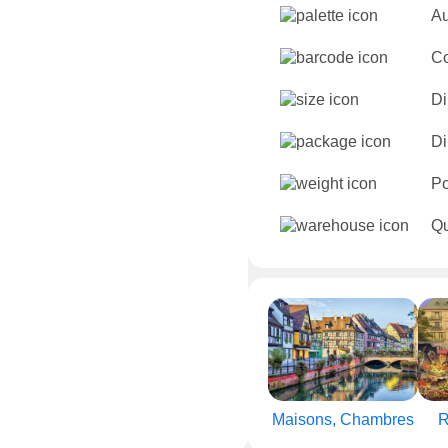
Au
C
Di
Di
Po
Qu
Maisons, Chambres
R