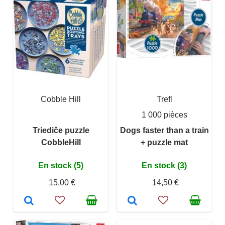
Cobble Hill
Trefl
1 000 pièces
Triediče puzzle
Dogs faster than a train
CobbleHill
+ puzzle mat
En stock (5)
En stock (3)
15,00 €
14,50 €