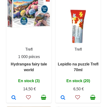
Trefl
Trefl
1 000 pièces
Hydrangea fairy tale
Lepidlo na puzzle Trefl
world
70ml
En stock (3)
En stock (20)
14,50 €
6,50 €