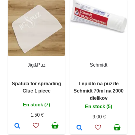
Jig&Puz
Schmidt
Spatula for spreading
Lepidlo na puzzle
Glue 1 piece
Schmidt 70ml na 2000
dielikov
En stock (7)
En stock (5)
1,50 €
9,00 €