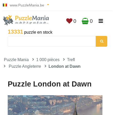
www.PuzzleMania.be
0
0
13331
puzzle en stock
Puzzle Mania
1 000 pièces
Trefl
Puzzle Angleterre
London at Dawn
Puzzle London at Dawn