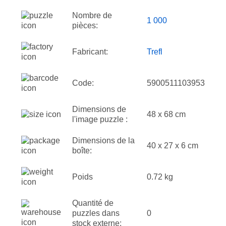
Nombre de
1 000
pièces:
Fabricant:
Trefl
Code:
5900511103953
Dimensions de
48 x 68 cm
l'image puzzle :
Dimensions de la
40 x 27 x 6 cm
boîte:
Poids
0.72 kg
Quantité de
puzzles dans
0
stock externe: