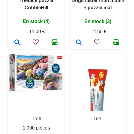
Triediče puzzle
Dogs faster than a train
CobbleHill
+ puzzle mat
En stock (4)
En stock (3)
15,00 €
14,50 €
Trefl
Trefl
1 000 pièces