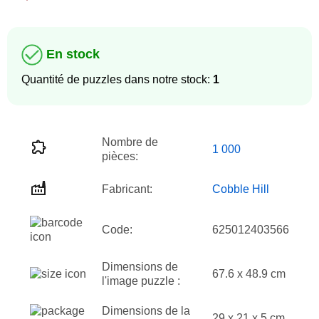
En stock
Quantité de puzzles dans notre stock:
1
Nombre de
1 000
pièces:
Fabricant:
Cobble Hill
Code:
625012403566
Dimensions de
67.6 x 48.9 cm
l'image puzzle :
Dimensions de la
29 x 21 x 5 cm