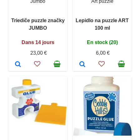
Jumbo
Art puzzle
Triediče puzzle značky
Lepidlo na puzzle ART
JUMBO
100 ml
Dans 14 jours
En stock (20)
23,00 €
6,00 €