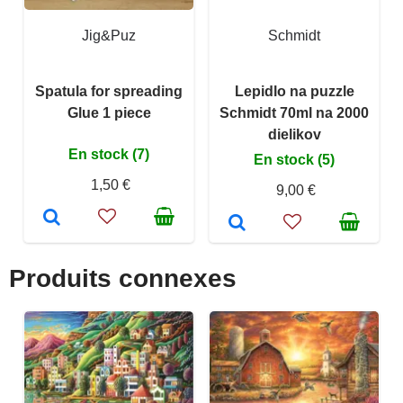
Jig&Puz
Schmidt
Spatula for spreading
Lepidlo na puzzle
Glue 1 piece
Schmidt 70ml na 2000
dielikov
En stock (7)
En stock (5)
1,50 €
9,00 €
Produits connexes