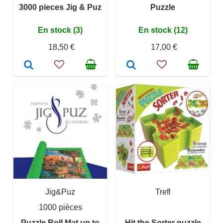
3000 pieces Jig & Puz
Puzzle
En stock (3)
En stock (12)
18,50 €
17,00 €
Jig&Puz
Trefl
1000 pièces
Puzzle Roll Mat up to
Hit the Sorter puzzle