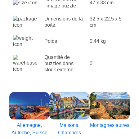
47 x 33 cm
l'image puzzle :
Dimensions de la
32.5 x 22.5 x 5
boîte:
cm
Poids
0.44 kg
Quantité de
puzzles dans
0
stock externe:
Allemagne,
Maisons,
Montagnes autres
Autriche, Suisse
Chambres