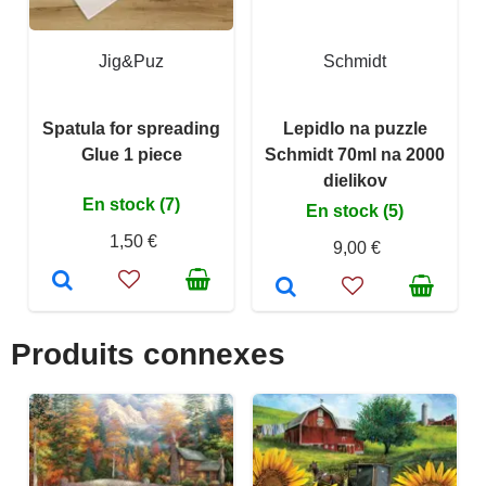
Jig&Puz
Schmidt
Spatula for spreading
Lepidlo na puzzle
Glue 1 piece
Schmidt 70ml na 2000
dielikov
En stock (7)
En stock (5)
1,50 €
9,00 €
Produits connexes