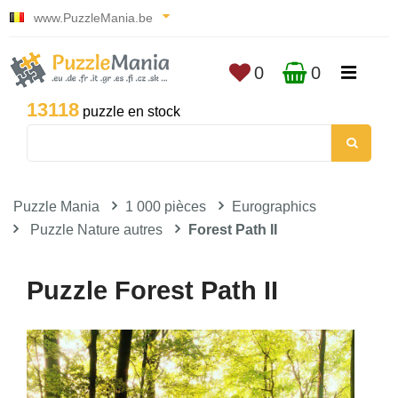
www.PuzzleMania.be
0
0
13118
puzzle en stock
Puzzle Mania
1 000 pièces
Eurographics
Puzzle Nature autres
Forest Path II
Puzzle Forest Path II