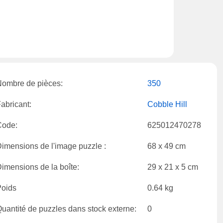
ombre de pièces:
350
abricant:
Cobble Hill
Code:
625012470278
imensions de l'image puzzle :
68 x 49 cm
imensions de la boîte:
29 x 21 x 5 cm
Poids
0.64 kg
uantité de puzzles dans stock externe:
0