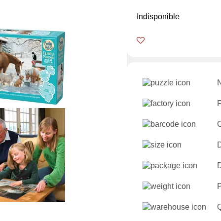
Indisponible
N
F
D
D
Q