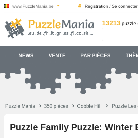
www.PuzzleMania.be
Registration
/
Se connecter
13213
puzzle 
NEWS
VENTE
PAR PIÈCES
THÈ
Puzzle Mania
350 pièces
Cobble Hill
Puzzle Les
Puzzle Family Puzzle: Winter