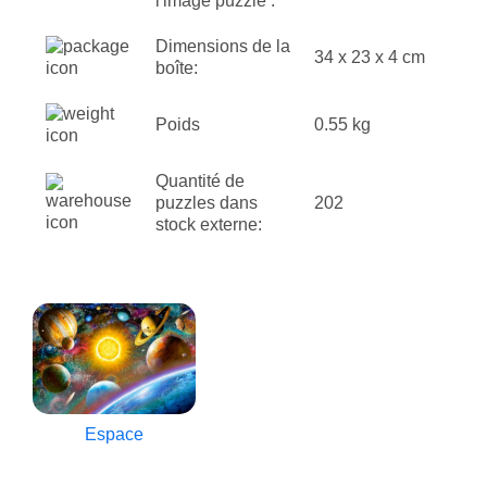
l'image puzzle :
Dimensions de la
34 x 23 x 4 cm
boîte:
Poids
0.55 kg
Quantité de
puzzles dans
202
stock externe:
Espace