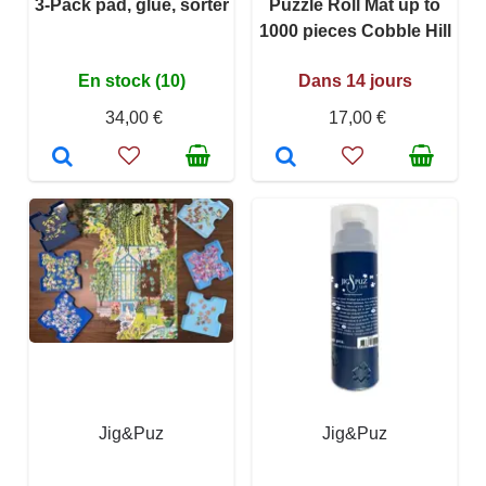
3-Pack pad, glue, sorter
Puzzle Roll Mat up to
1000 pieces Cobble Hill
En stock (10)
Dans 14 jours
34,00 €
17,00 €
Jig&Puz
Jig&Puz