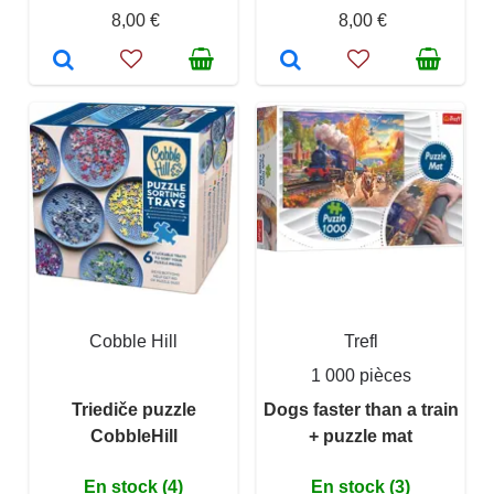
8,00 €
8,00 €
Cobble Hill
Trefl
1 000 pièces
Triediče puzzle
Dogs faster than a train
CobbleHill
+ puzzle mat
En stock (4)
En stock (3)