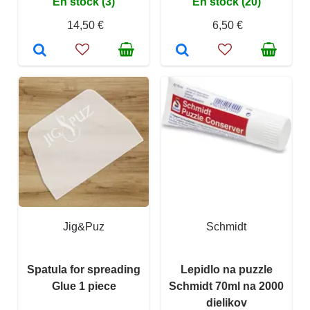
En stock (3)
En stock (20)
14,50 €
6,50 €
Jig&Puz
Schmidt
Spatula for spreading
Lepidlo na puzzle
Glue 1 piece
Schmidt 70ml na 2000
dielikov