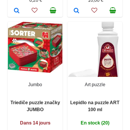
6,20 €
10,00 €
Jumbo
Art puzzle
Triediče puzzle značky
Lepidlo na puzzle ART
JUMBO
100 ml
Dans 14 jours
En stock (20)