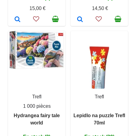
15,00 €
14,50 €
Trefl
Trefl
1 000 pièces
Hydrangea fairy tale
Lepidlo na puzzle Trefl
world
70ml