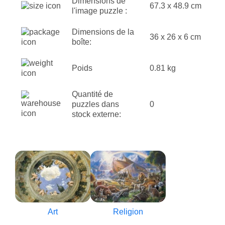
Dimensions de
67.3 x 48.9 cm
l'image puzzle :
Dimensions de la
36 x 26 x 6 cm
boîte:
Poids
0.81 kg
Quantité de
puzzles dans
0
stock externe:
Art
Religion