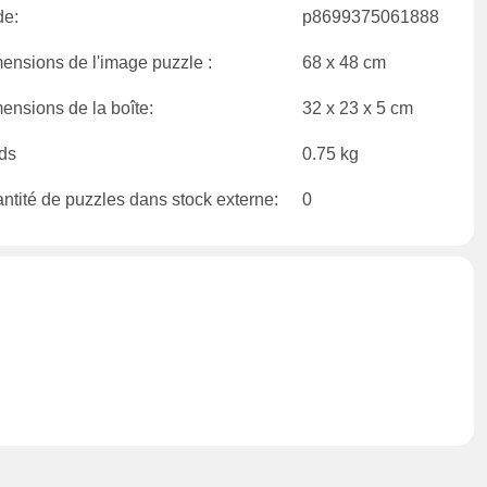
e:
p8699375061888
ensions de l'image puzzle :
68 x 48 cm
ensions de la boîte:
32 x 23 x 5 cm
ds
0.75 kg
ntité de puzzles dans stock externe:
0