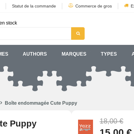
Statut de la commande
Commerce de gros
E
en stock
MES
AUTHORS
MARQUES
TYPES
Boîte endommagée Cute Puppy
18,00 €
te Puppy
15,00 €