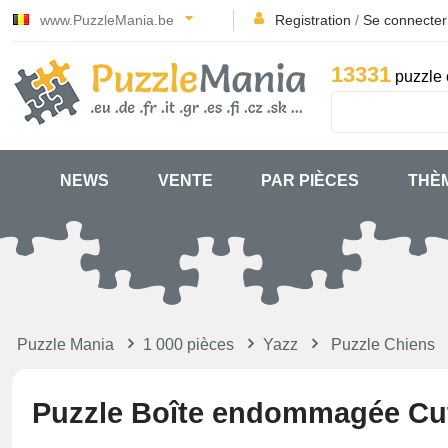
www.PuzzleMania.be
Registration
/
Se connecter
13331
puzzle 
NEWS
VENTE
PAR PIÈCES
THÈ
Puzzle Mania
1 000 pièces
Yazz
Puzzle Chiens
Puzzle Boîte endommagée Cu