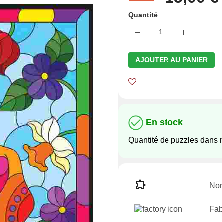
Quantité
1
AJOUTER AU PANIER
En stock
Quantité de puzzles dans 
Nom
Fab