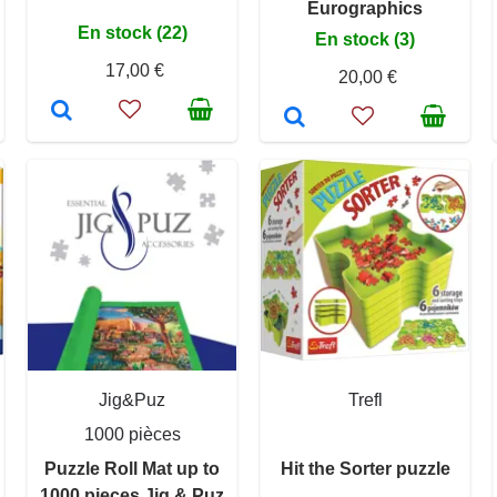
Eurographics
En stock (22)
En stock (3)
17,00 €
20,00 €
Jig&Puz
Trefl
1000 pièces
Puzzle Roll Mat up to
Hit the Sorter puzzle
1000 pieces Jig & Puz