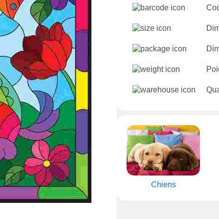
Cod
Dim
Dim
Poi
Qua
Chiens