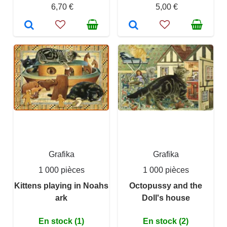
6,70 €
5,00 €
Grafika
Grafika
1 000 pièces
1 000 pièces
Kittens playing in Noahs
Octopussy and the
ark
Doll's house
En stock (1)
En stock (2)