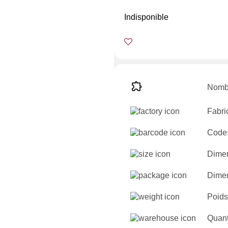
Indisponible
Nombr
Fabri
Code
Dimen
Dimen
Poids
Quant