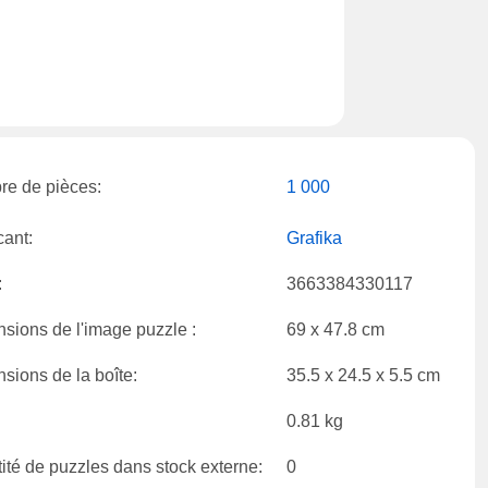
e de pièces:
1 000
cant:
Grafika
:
3663384330117
sions de l'image puzzle :
69 x 47.8 cm
sions de la boîte:
35.5 x 24.5 x 5.5 cm
0.81 kg
ité de puzzles dans stock externe:
0