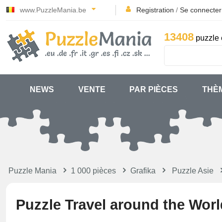
www.PuzzleMania.be
Registration
/
Se connecter
13408
puzzle 
NEWS
VENTE
PAR PIÈCES
THÈ
Puzzle Mania
1 000 pièces
Grafika
Puzzle Asie
Puzzle Travel around the World