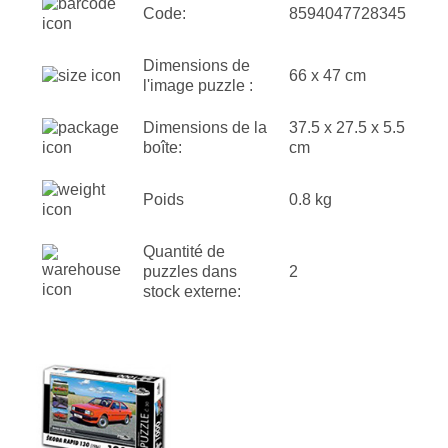
Code:
8594047728345
Dimensions de
66 x 47 cm
l'image puzzle :
Dimensions de la
37.5 x 27.5 x 5.5
boîte:
cm
Poids
0.8 kg
Quantité de
puzzles dans
2
stock externe: