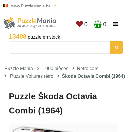
www.PuzzleMania.be
0
0
13408
puzzle en stock
Puzzle Mania
1 000 pièces
Retro cars
Puzzle Voitures rétro
Škoda Octavia Combi (1964)
Puzzle Škoda Octavia
Combi (1964)