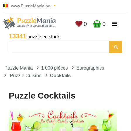
www.PuzzleMania.be
0
0
13341
puzzle en stock
Puzzle Mania
1 000 pièces
Eurographics
Puzzle Cuisine
Cocktails
Puzzle Cocktails