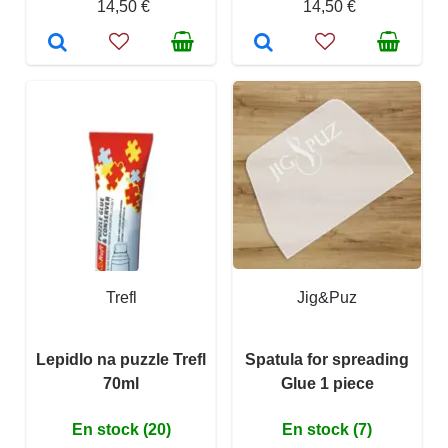
14,50 €
14,50 €
Trefl
Jig&Puz
Lepidlo na puzzle Trefl
Spatula for spreading
70ml
Glue 1 piece
En stock (20)
En stock (7)