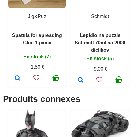
Jig&Puz
Schmidt
Spatula for spreading
Lepidlo na puzzle
Glue 1 piece
Schmidt 70ml na 2000
dielikov
En stock (7)
En stock (5)
1,50 €
9,00 €
Produits connexes