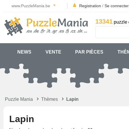
www.PuzzleMania.be
Registration
/
Se connecter
13341
puzzle 
NEWS
VENTE
PAR PIÈCES
THÈ
Puzzle Mania
Thèmes
Lapin
Lapin